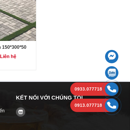
 150*300*50
Liên hệ
0933.077718
KẾT NỐI VỚI CHÚNG TÔI
0913.077718
yển