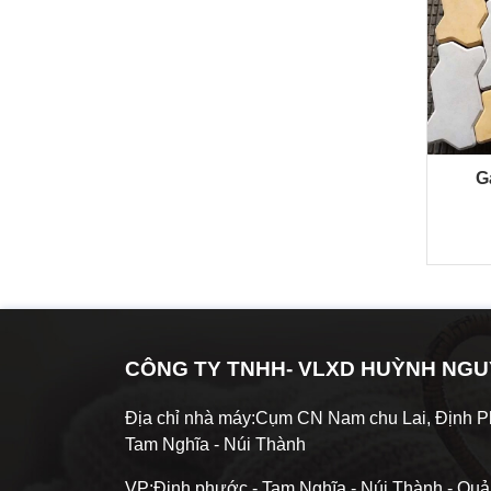
enim felis,
potenti. Sed sed
imperdiet vitae
faucibus orci, id
enim at, vehicula
convallis ipsum.
rhoncus elit.
Suspendisse
potenti. Sed sed
faucibus orci, id
convallis ipsum.
G
CÔNG TY TNHH- VLXD HUỲNH NG
Địa chỉ nhà máy:Cụm CN Nam chu Lai, Định P
Tam Nghĩa - Núi Thành
VP:Định phước - Tam Nghĩa - Núi Thành - Qu