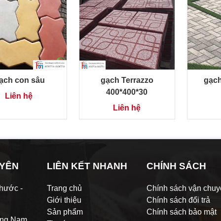
ạch con sâu
gạch Terrazzo
gạch
400*400*30
Liên hệ
Liên hệ
UYÊN
LIÊN KẾT NHANH
CHÍNH SÁCH
hước -
Trang chủ
Chính sách vận chu
Giới thiệu
Chính sách đổi trả
Sản phẩm
Chính sách bảo mật
ảng Nam