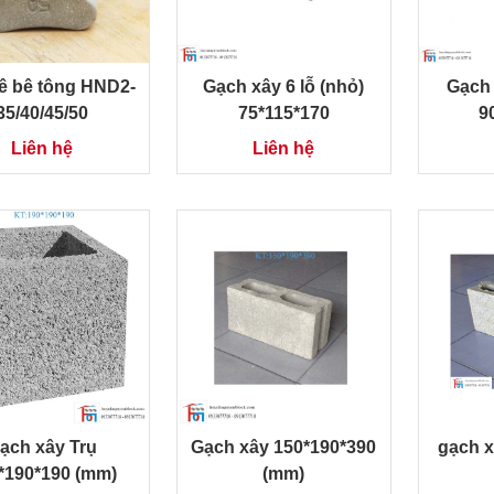
ê bê tông HND2-
Gạch xây 6 lỗ (nhỏ)
Gạch 
35/40/45/50
75*115*170
9
Liên hệ
Liên hệ
ạch xây Trụ
Gạch xây 150*190*390
gạch x
*190*190 (mm)
(mm)