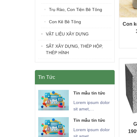
Trụ Rào, Con Tiện Bê Tông
Con Kê Bê Tông
Con k
VẬT LIỆU XÂY DỰNG
SẮT XÂY DỰNG, THÉP HỘP,
THÉP HÌNH
Tin Tức
Tin mẫu tin tức
Lorem ipsum dolor
sit amet,
consectetur
Tin mẫu tin tức
adipiscing elit.
G
Nunc sed lectus
Lorem ipsum dolor
190
lorem. Integer vitae
sit amet,