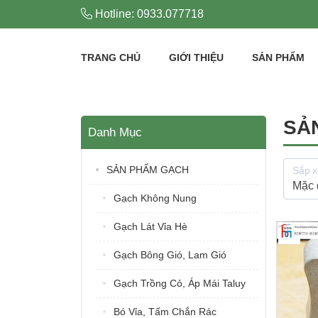
Hotline: 0933.077718
TRANG CHỦ
GIỚI THIỆU
SẢN PHẨM
SẢ
Danh Mục
SẢN PHẨM GẠCH
Sắp x
Gạch Không Nung
Gạch Lát Vỉa Hè
Gạch Bông Gió, Lam Gió
Gạch Trồng Cỏ, Áp Mái Taluy
Bó Vỉa, Tấm Chắn Rác