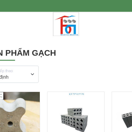
N PHẨM GẠCH
ếp theo