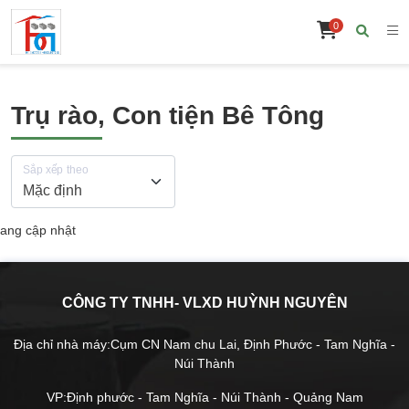
0
Trụ rào, Con tiện Bê Tông
Sắp xếp theo
ang cập nhật
CÔNG TY TNHH- VLXD HUỲNH NGUYÊN
Địa chỉ nhà máy:Cụm CN Nam chu Lai, Định Phước - Tam Nghĩa -
Núi Thành
VP:Định phước - Tam Nghĩa - Núi Thành - Quảng Nam