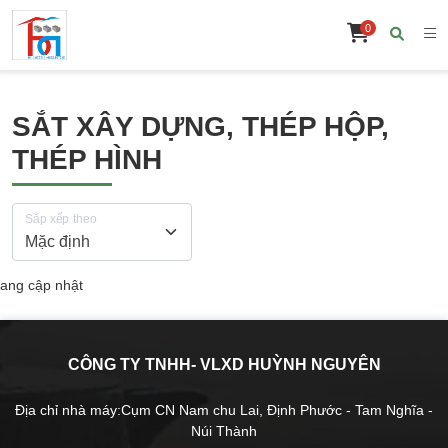
0
SẮT XÂY DỰNG, THÉP HỘP,
THÉP HÌNH
Sắp xếp theo
ang cập nhật
CÔNG TY TNHH- VLXD HUỲNH NGUYÊN
Địa chỉ nhà máy:Cụm CN Nam chu Lai, Định Phước - Tam Nghĩa -
Núi Thành