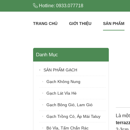
Hotline: 0933.077718
TRANG CHỦ
GIỚI THIỆU
SẢN PHẨM
Danh Mục
SẢN PHẨM GẠCH
Gạch Không Nung
Gạch Lát Vỉa Hè
Gạch Bông Gió, Lam Gió
Là một
Gạch Trồng Cỏ, Áp Mái Taluy
terraz
Bó Vỉa, Tấm Chắn Rác
2-3cm 