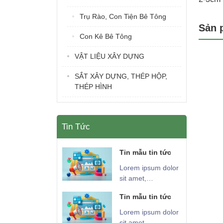
Trụ Rào, Con Tiện Bê Tông
Sản 
Con Kê Bê Tông
VẬT LIỆU XÂY DỰNG
SẮT XÂY DỰNG, THÉP HỘP,
THÉP HÌNH
Tin Tức
Tin mẫu tin tức
Lorem ipsum dolor
sit amet,
consectetur
Tin mẫu tin tức
adipiscing elit.
Nunc sed lectus
Lorem ipsum dolor
lorem. Integer vitae
sit amet,