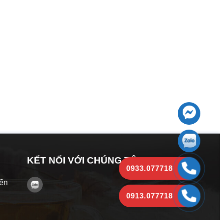
KẾT NỐI VỚI CHÚNG TÔI
0933.077718
yển
0913.077718