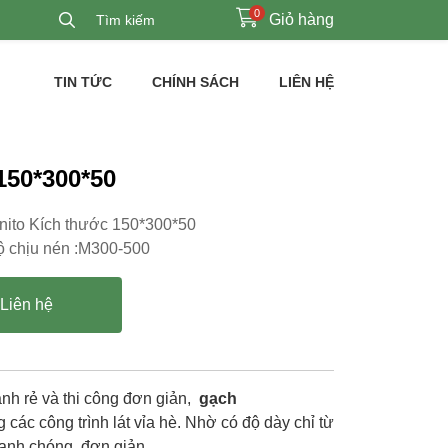
0
Giỏ hàng
TIN TỨC
CHÍNH SÁCH
LIÊN HỆ
150*300*50
nito Kích thước 150*300*50
 chịu nén :M300-500
Liên hệ
nh rẻ và thi công đơn giản,
gạch
các công trình lát vỉa hè. Nhờ có độ dày chỉ từ
hanh chóng, đơn giản