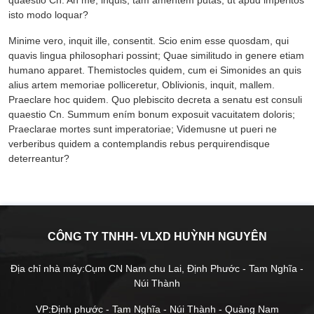
isto modo loquar?
Minime vero, inquit ille, consentit. Scio enim esse quosdam, qui
quavis lingua philosophari possint; Quae similitudo in genere etiam
humano apparet. Themistocles quidem, cum ei Simonides an quis
alius artem memoriae polliceretur, Oblivionis, inquit, mallem.
Praeclare hoc quidem. Quo plebiscito decreta a senatu est consuli
quaestio Cn. Summum ením bonum exposuit vacuitatem doloris;
Praeclarae mortes sunt imperatoriae; Videmusne ut pueri ne
verberibus quidem a contemplandis rebus perquirendisque
deterreantur?
CÔNG TY TNHH- VLXD HUỲNH NGUYÊN
Địa chỉ nhà máy:Cụm CN Nam chu Lai, Định Phước - Tam Nghĩa -
Núi Thành
VP:Định phước - Tam Nghĩa - Núi Thành - Quảng Nam