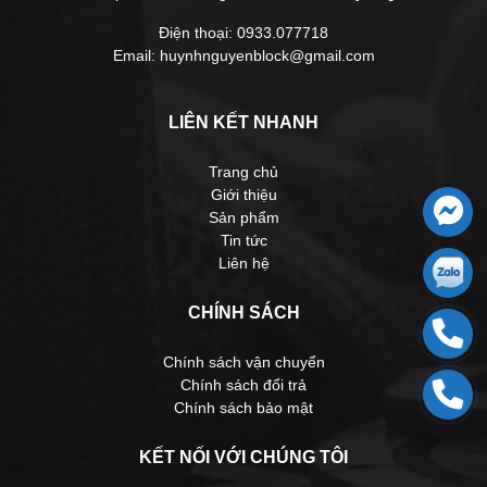
Điện thoại: 0933.077718
Email: huynhnguyenblock@gmail.com
LIÊN KẾT NHANH
Trang chủ
Giới thiệu
Sản phẩm
Tin tức
Liên hệ
CHÍNH SÁCH
Chính sách vận chuyển
Chính sách đổi trả
Chính sách bảo mật
KẾT NỐI VỚI CHÚNG TÔI