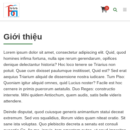
0
Giới thiệu
Lorem ipsum dolor sit amet, consectetur adipiscing elit. Quid, quod
homines infima fortuna, nulla spe rerum gerendarum, opifices
denique delectantur historia? Hoc loco tenere se Triarius non
potuit. Quae cum dixisset paulumque institisset, Quid est? Sed erat
aequius Triarium aliquid de dissensione nostra iudicare. Tum Piso:
Quoniam igitur aliquid omnes, quid Lucius noster? Facile est hoc
cernere in primis puerorum aetatulis. Duo Reges: constructio
interrete. Mihi quidem Antiochum, quem audis, satis belle videris
attendere.
Deinde disputat, quod cuiusque generis animantium statui deceat
extremum. Sed vos squalidius, illorum vides quam niteat oratio. Sit
sane ista voluptas. Quo plebiscito decreta a senatu est consuli
quaestio Cn. An me, inquis, tam amentem putas, ut apud imperitos